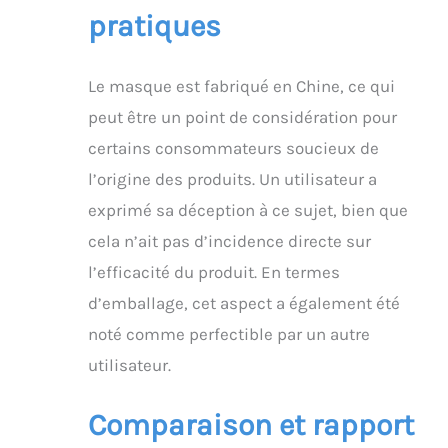
240 LED haute densité :
pratiques
les perles LED à double
puce offrent une
pénétration plus
Le masque est fabriqué en Chine, ce qui
profonde de la lumière.
Pour de meilleurs
peut être un point de considération pour
résultats : utilisez 3 à 4
certains consommateurs soucieux de
fois par semaine (10 à
20 minutes/session).
l’origine des produits. Un utilisateur a
De nombreux
exprimé sa déception à ce sujet, bien que
utilisateurs signalent
une texture plus lisse et
cela n’ait pas d’incidence directe sur
un éclat amélioré dans
l’efficacité du produit. En termes
les 4 à 6 semaines
d’emballage, cet aspect a également été
d'utilisation constante.
noté comme perfectible par un autre
utilisateur.
Comparaison et rapport