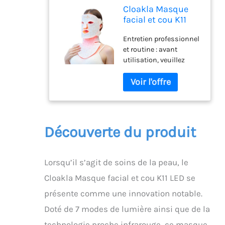
Cloakla Masque
facial et cou K11
LED pour thérapie
Entretien professionnel
par lumière rouge |
et routine : avant
7 modes de
utilisation, veuillez
lumière + proche
nettoyer votre visage et
infrarouge | 5
le garder au sec (sans
minuteurs et 3
maquillage).
réglages de vitesse
Hydratation post-
| Design pliable
utilisation : appliquez
portable pour
immédiatement un
soins de la peau à
Découverte du produit
masque hydratant et
évitez l'exposition au
soleil. Entretien de
Lorsqu’il s’agit de soins de la peau, le
l'appareil : essuyez
doucement le masque
Cloakla Masque facial et cou K11 LED se
de lumière rouge avec
présente comme une innovation notable.
un chiffon humide (pas
de lavage à l'eau) pour
Doté de 7 modes de lumière ainsi que de la
protéger les
technologie proche infrarouge, ce masque