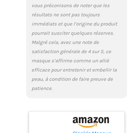
gestion des
vous préconisons de noter que les
imperfections | Jaune
pour un ton uniforme |
résultats ne sont pas toujours
Vert pour apaiser | Violet
immédiats et que l’origine du produit
pour les pores raffinés |
Cyan pour l'hydratation
pourrait susciter quelques réserves.
| Blanc pour un boost
Malgré cela, avec une note de
quotidien (Remarque :
les résultats varient
satisfaction générale de 4 sur 5, ce
selon les individuels).
masque s’affirme comme un allié
Design ultra léger et
prêt à voyager : fabriqué
efficace pour entretenir et embellir la
en silicone souple de
peau, à condition de faire preuve de
qualité médicale (sans
BPA) et sangles
patience.
réglables à 360 °. Ne
pèse que 0,4 kg et se
replie à 17,8 x 12,7 cm –
50 % plus portable que
les masques rigides,
idéal pour un usage
domestique ou en