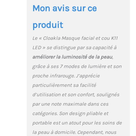
ensemble de masques
Mon avis sur ce
de soins de la peau à
LED est prêt pour les
anniversaires, les
produit
vacances ou les
moments de soins
Le « Cloakla Masque facial et cou K11
personnels. Soutenu
par notre promesse de
LED » se distingue par sa capacité à
remplacement sans
améliorer la luminosité de la peau
,
tracas de 365 jours et
grâce à ses 7 modes de lumière et son
notre équipe de service
client dédiée. 7 modes
proche infrarouge. J’apprécie
d'éclairage
particulièrement sa facilité
personnalisables pour
un soin ciblé –
d’utilisation et son confort, soulignés
Basculez entre 7
par une note maximale dans ces
couleurs LED
spécialisées + lumière
catégories. Son design pliable et
infrarouge NiR : rouge
portable est un atout pour les soins de
pour la revitalisation de
la peau | Bleu pour la
la peau à domicile. Cependant, nous