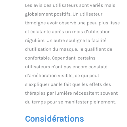
replie à 17,8 x 12,7 cm –
Les avis des utilisateurs sont variés mais
50 % plus portable que
globalement positifs. Un utilisateur
les masques rigides,
idéal pour un usage
témoigne avoir observé une peau plus lisse
domestique ou en
et éclatante après un mois d’utilisation
voyage à main.
régulière. Un autre souligne la facilité
Protection des yeux et
système de contrôle
d’utilisation du masque, le qualifiant de
intelligent : comprend
confortable. Cependant, certains
des coussinets en gel
doux et une
utilisateurs n’ont pas encore constaté
télécommande avec
d’amélioration visible, ce qui peut
minuteurs
automatiques de
s’expliquer par le fait que les effets des
10/15/20/25/30
thérapies par lumière nécessitent souvent
minutes + 3 niveaux de
luminosité. Le design
du temps pour se manifester pleinement.
ergonomique empêche
la pression du nez et
Considérations
des oreilles pendant les
séances de 20 minutes.