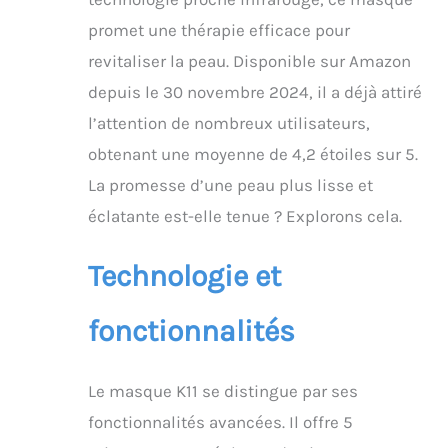
composants optiques.
promet une thérapie efficace pour
Coffret cadeau de
qualité supérieure :
revitaliser la peau. Disponible sur Amazon
emballé dans un coffret
depuis le 30 novembre 2024, il a déjà attiré
cadeau de luxe, cet
ensemble de masques
l’attention de nombreux utilisateurs,
de soins de la peau à
obtenant une moyenne de 4,2 étoiles sur 5.
LED est prêt pour les
anniversaires, les
La promesse d’une peau plus lisse et
vacances ou les
éclatante est-elle tenue ? Explorons cela.
moments de soins
personnels. Soutenu
par notre promesse de
Technologie et
remplacement sans
tracas de 365 jours et
fonctionnalités
notre équipe de service
client dédiée. 7 modes
d'éclairage
personnalisables pour
Le masque K11 se distingue par ses
un soin ciblé –
fonctionnalités avancées. Il offre 5
Basculez entre 7