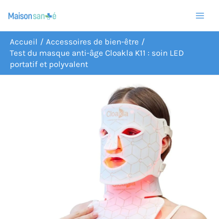
Aller
R
au
e
contenu
c
Accueil
Accessoires de bien-être
Test du masque anti-âge Cloakla K11 : soin LED
h
portatif et polyvalent
e
r
c
h
e
r