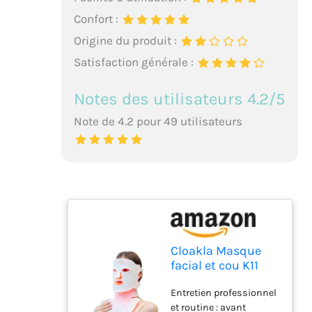
Confort :
Origine du produit :
Satisfaction générale :
Notes des utilisateurs 4.2/5
Note de 4.2 pour 49 utilisateurs
Cloakla Masque
facial et cou K11
LED pour thérapie
Entretien professionnel
par lumière rouge |
et routine : avant
7 modes de