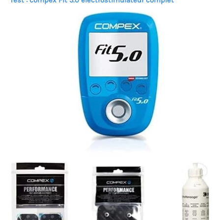
Test : compex Fit 5.0 électrostimulateur complet
contrôleur rechargeable
de 1200 mAh se charge en
environ 2 heures et prend
en charge environ 1,5
heure d'utilisation, tandis
que la minuterie
automatique de 10
minutes maintient
chaque session simple et
sans effort. Un cadeau
attentionné pour les
femmes, les hommes, la
maman, l'épouse, la petite
amie, le petit ami, ou
toute personne qui aime
les soins de la peau à la
maison, les routines de
beauté et la relaxation
comme au spa. Comprend
un produit de lumière
rouge, un contrôleur, un
câble de charge, un
manuel d'utilisation et
des sangles de fixation.