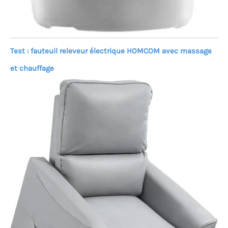
Test : fauteuil releveur électrique HOMCOM avec massage
et chauffage