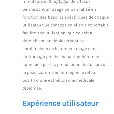
couleurs LED
minuteurs et 3 réglages de vitesse,
spécialisées + lumière
permettant un usage personnalisé en
infrarouge NiR : rouge
pour la revitalisation de
fonction des besoins spécifiques de chaque
la peau | Bleu pour la
utilisateur. Sa conception pliable et portable
gestion des
imperfections | Jaune
facilite son utilisation, que ce soit à
pour un ton uniforme |
domicile ou en déplacement. La
Vert pour apaiser | Violet
combinaison de la lumière rouge et de
pour les pores raffinés |
Cyan pour l'hydratation
l’infrarouge proche est particulièrement
| Blanc pour un boost
appréciée par les professionnels du soin de
quotidien (Remarque :
les résultats varient
la peau, comme en témoigne le retour
selon les individuels).
positif d’une esthéticienne médicale
Design ultra léger et
prêt à voyager : fabriqué
diplômée.
en silicone souple de
qualité médicale (sans
Expérience utilisateur
BPA) et sangles
réglables à 360 °. Ne
pèse que 0,4 kg et se