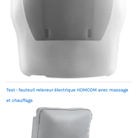
Test : fauteuil releveur électrique HOMCOM avec massage
et chauffage