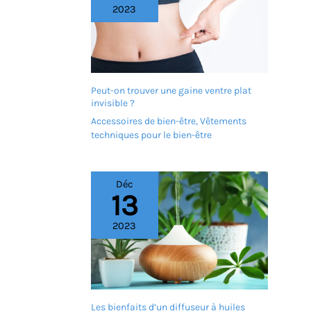
2023
maximale et un confort
total. MATÉRIAU SILICONE
DOUX : La texture
transparente et souple de
ce masque anti-âge
silicone offre un toucher
délicat sans irritation,
Peut-on trouver une gaine ventre plat
agissant comme une
invisible ?
seconde peau pour
Accessoires de bien-être
,
Vêtements
hydrater et raffermir les
techniques pour le bien-être
zones sensibles du buste.
SOIN NOCTURNE OPTIMAL :
Intégrez ce soin de la
peau nuit à votre routine
Déc
13
beauté pour une
régénération cutanée
efficace pendant votre
2023
sommeil, vous permettant
de vous réveiller avec une
peau visiblement plus
jeune et reposée.
Les bienfaits d’un diffuseur à huiles