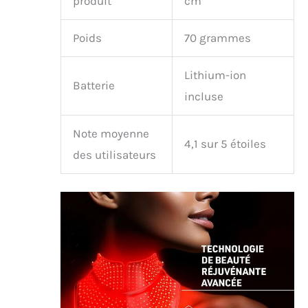
produit
cm
Poids
70 grammes
Lithium-ion
Batterie
incluse
Note moyenne
4,1 sur 5 étoiles
des utilisateurs