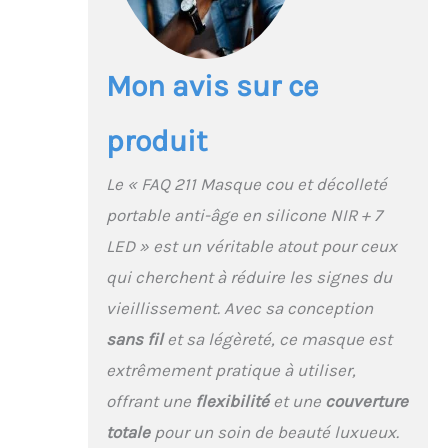
stratégiquement placés
sur la surface en
silicone assurent une
répartition uniforme de
Mon avis sur ce
la lumière, pour un soin
de beauté de qualité
produit
professionnelle.
AJUSTEMENT PARFAIT Le
masque unique et
Le « FAQ 211 Masque cou et décolleté
flexible épouse votre
portable anti-âge en silicone NIR + 7
cou et votre décolleté
comme une seconde
LED » est un véritable atout pour ceux
peau légère et
qui cherchent à réduire les signes du
transparente, pour une
sensation confortable
vieillissement. Avec sa conception
et un effet anti-âge
sans fil
et sa légèreté, ce masque est
supérieur. PRODUITS DE
BEAUTÉ SMART SWISS
extrêmement pratique à utiliser,
Le masque cou et
offrant une
flexibilité
et une
couverture
décolleté flexible et
confortable garantit
totale
pour un soin de beauté luxueux.