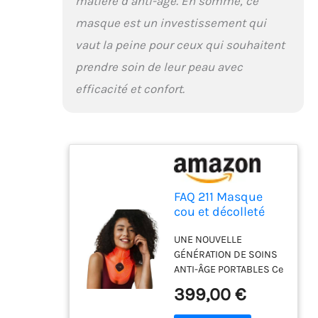
matière d’anti-âge. En somme, ce
masque est un investissement qui
vaut la peine pour ceux qui souhaitent
prendre soin de leur peau avec
efficacité et confort.
FAQ 211 Masque
cou et décolleté
portable anti-âge
UNE NOUVELLE
en silicone NIR + 7
GÉNÉRATION DE SOINS
LED - Soin luxe
ANTI-ÂGE PORTABLES Ce
antirides et ridules
masque en silicone
- Sans fil et léger -
399,00 €
ultraléger, sans fil et
Flexible avec
flexible offre 8 couleurs
couverture totale -