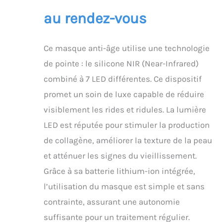
BEAUTÉ SMART SWISS
Le masque cou et
au rendez-vous
décolleté flexible et
confortable garantit
votre liberté de
Ce masque anti-âge utilise une technologie
mouvement et peut se
porter de l’autre côté
de pointe : le silicone NIR (Near-Infrared)
pour cibler les rides ou
combiné à 7 LED différentes. Ce dispositif
l’acné du dos.
promet un soin de luxe capable de réduire
visiblement les rides et ridules. La lumière
LED est réputée pour stimuler la production
de collagène, améliorer la texture de la peau
et atténuer les signes du vieillissement.
Grâce à sa batterie lithium-ion intégrée,
l’utilisation du masque est simple et sans
contrainte, assurant une autonomie
suffisante pour un traitement régulier.