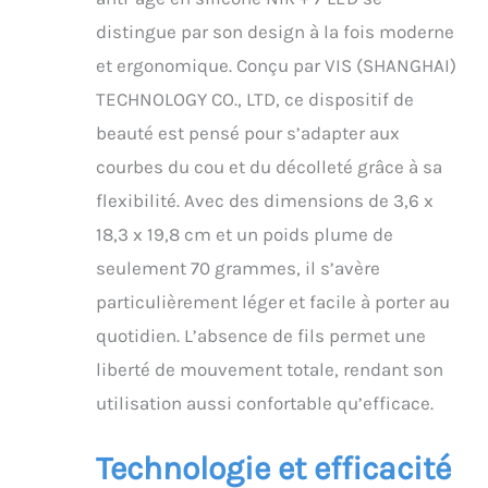
unifie le teint.
distingue par son design à la fois moderne
COUVERTURE
UNIFORME Les 761
et ergonomique. Conçu par VIS (SHANGHAI)
points LED
TECHNOLOGY CO., LTD, ce dispositif de
stratégiquement placés
sur la surface en
beauté est pensé pour s’adapter aux
silicone assurent une
courbes du cou et du décolleté grâce à sa
répartition uniforme de
la lumière, pour un soin
flexibilité. Avec des dimensions de 3,6 x
de beauté de qualité
18,3 x 19,8 cm et un poids plume de
professionnelle.
AJUSTEMENT PARFAIT Le
seulement 70 grammes, il s’avère
masque unique et
particulièrement léger et facile à porter au
flexible épouse votre
cou et votre décolleté
quotidien. L’absence de fils permet une
comme une seconde
liberté de mouvement totale, rendant son
peau légère et
transparente, pour une
utilisation aussi confortable qu’efficace.
sensation confortable
et un effet anti-âge
Technologie et efficacité
supérieur. PRODUITS DE