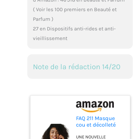
( Voir les 100 premiers en Beauté et
Parfum )
27 en Dispositifs anti-rides et anti-
vieillissement
Note de la rédaction 14/20
FAQ 211 Masque
cou et décolleté
portable anti-âge
UNE NOUVELLE
en silicone NIR + 7