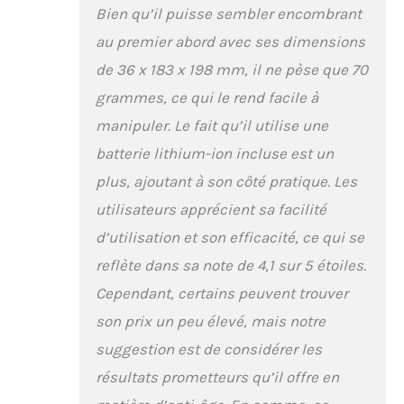
votre liberté de
Bien qu’il puisse sembler encombrant
mouvement et peut se
porter de l’autre côté
au premier abord avec ses dimensions
pour cibler les rides ou
de 36 x 183 x 198 mm, il ne pèse que 70
l’acné du dos.
grammes, ce qui le rend facile à
manipuler. Le fait qu’il utilise une
batterie lithium-ion incluse est un
plus, ajoutant à son côté pratique. Les
utilisateurs apprécient sa facilité
d’utilisation et son efficacité, ce qui se
reflète dans sa note de 4,1 sur 5 étoiles.
Cependant, certains peuvent trouver
son prix un peu élevé, mais notre
suggestion est de considérer les
résultats prometteurs qu’il offre en