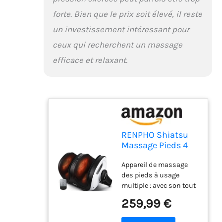
réglage. Vous pouvez
forte. Bien que le prix soit élevé, il reste
ainsi choisir la zone à
chauffer sur votre pied
un investissement intéressant pour
(le dessous, le cou-de-
ceux qui recherchent un massage
pied ou le pied entier).
Le masseur de pieds
efficace et relaxant.
shiatsu s’éteint
automatiquement
après 15/20/30
minutes, suivant
comment vous l’avez
réglé. GRAND CHOIX DE
CADEAU: Ce masseur de
RENPHO Shiatsu
pieds électrique avec
Massage Pieds 4
une chambre de
en 1 pour et
massage de 19,5 cm de
Appareil de massage
mollets, avec
large et la machine de
des pieds à usage
chauffante
massage des pieds
multiple : avec son tout
conviennent aux
nouveau design, cet
259,99 €
chaussures pour
appareil de massage
hommes de taille EU
des pieds Renpho ne