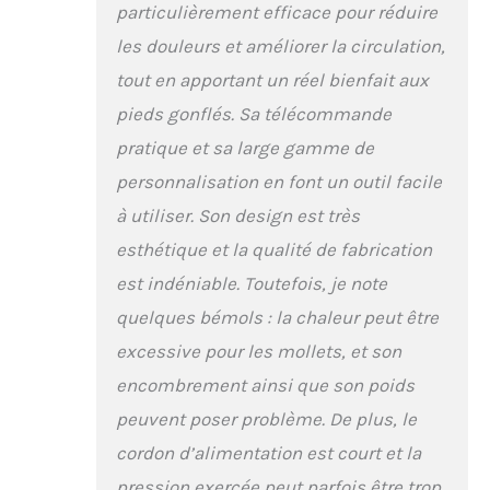
particulièrement efficace pour réduire
massage shiatsu pour
les pieds est doté d’une
les douleurs et améliorer la circulation,
télécommande
tout en apportant un réel bienfait aux
magnétique, ce qui
vous évite d’avoir à
pieds gonflés. Sa télécommande
vous pencher pour
pratique et sa large gamme de
toucher les
commandes lorsque
personnalisation en font un outil facile
vous utilisez l’appareil.
à utiliser. Son design est très
Avec la barre de support
réglable, vous pouvez
esthétique et la qualité de fabrication
placer le masseur de
est indéniable. Toutefois, je note
pieds dans une
position appropriée et le
quelques bémols : la chaleur peut être
transporter facilement.
excessive pour les mollets, et son
Masseur de pieds avec
encombrement ainsi que son poids
chauffage et minuterie :
la fonction de
peuvent poser problème. De plus, le
chauffage de ce
cordon d’alimentation est court et la
masseur de pieds
possède 3 niveaux de
pression exercée peut parfois être trop