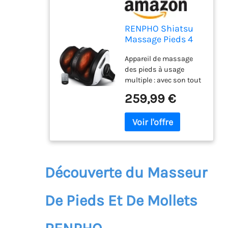
RENPHO Shiatsu
Massage Pieds 4
en 1 pour et
Appareil de massage
mollets, avec
des pieds à usage
chauffante
multiple : avec son tout
nouveau design, cet
259,99 €
appareil de massage
des pieds Renpho ne
fournit pas qu’un
massage ordinaire à
vos pieds, il réalise
également un massage
shiatsu amélioré et
Découverte du Masseur
pratique pour vos
mollets, vos talons et
De Pieds Et De Mollets
vos bras. Réglage
personnalisable pour
chaque fonction : cet