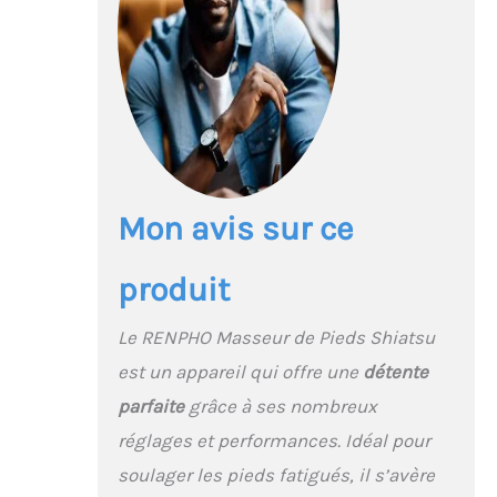
appareil de massage
des pieds vous permet
de régler chaque
fonction avec un choix
multiple : 3 zones de
chauffage des pieds
(dessous, cou-de-pied
et pied entier), 3
intensités de
pétrissage (faible,
Mon avis sur ce
moyenne, élevée), 4
intensités de
produit
compression
pneumatique (1/2/3/4)
et 3 zones (dessous,
Le RENPHO Masseur de Pieds Shiatsu
cou-de-pied et pied
est un appareil qui offre une
détente
entier). Toutes les
fonctions ci-dessus
parfaite
grâce à ses nombreux
peuvent être activées
réglages et performances. Idéal pour
indépendamment.
Facile à contrôler et à
soulager les pieds fatigués, il s’avère
régler : cet appareil de