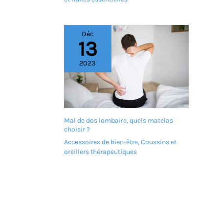
argent.
répondre à vos besoins. La
fonction de chaleur
apaisante des boules de
Déc
shiatsu détend davantage
13
les muscles endoloris et
tendus, aide à améliorer
2023
la circulation sanguine et
le sommeil. Deux niveaux
de chaleur sont réglables.
Pour une utilisation
familiale : le masseur de
pieds avec chaleur est
Mal de dos lombaire, quels matelas
livré avec des manchons
choisir ?
détachables et lavables
en machine. Il est facile
Accessoires de bien-être
,
Coussins et
de garder le masseur
oreillers thérapeutiques
propre pour un usage
familial. Cadeau idéal
pour les femmes, les
hommes, les mamans ou
les papas pour faire
fondre le stress et la
fatigue après une longue