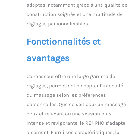
adeptes, notamment grâce à une qualité de
massage shiatsu pour
les pieds est doté d’une
construction soignée et une multitude de
télécommande
réglages personnalisables.
magnétique, ce qui
vous évite d’avoir à
vous pencher pour
Fonctionnalités et
toucher les
commandes lorsque
avantages
vous utilisez l’appareil.
Avec la barre de support
réglable, vous pouvez
placer le masseur de
Ce masseur offre une large gamme de
pieds dans une
réglages, permettant d’adapter l’intensité
position appropriée et le
transporter facilement.
du massage selon les préférences
Masseur de pieds avec
personnelles. Que ce soit pour un massage
chauffage et minuterie :
la fonction de
doux et relaxant ou une session plus
chauffage de ce
intense et revigorante, le RENPHO s’adapte
masseur de pieds
aisément. Parmi ses caractéristiques, la
possède 3 niveaux de