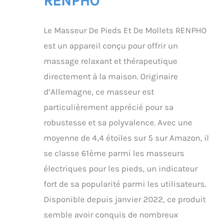
RENPHO
appareil de massage
des pieds vous permet
de régler chaque
Le Masseur De Pieds Et De Mollets RENPHO
fonction avec un choix
multiple : 3 zones de
est un appareil conçu pour offrir un
chauffage des pieds
massage relaxant et thérapeutique
(dessous, cou-de-pied
et pied entier), 3
directement à la maison. Originaire
intensités de
d’Allemagne, ce masseur est
pétrissage (faible,
moyenne, élevée), 4
particulièrement apprécié pour sa
intensités de
robustesse et sa polyvalence. Avec une
compression
moyenne de 4,4 étoiles sur 5 sur Amazon, il
pneumatique (1/2/3/4)
et 3 zones (dessous,
se classe 61ème parmi les masseurs
cou-de-pied et pied
électriques pour les pieds, un indicateur
entier). Toutes les
fonctions ci-dessus
fort de sa popularité parmi les utilisateurs.
peuvent être activées
Disponible depuis janvier 2022, ce produit
indépendamment.
Facile à contrôler et à
semble avoir conquis de nombreux
régler : cet appareil de