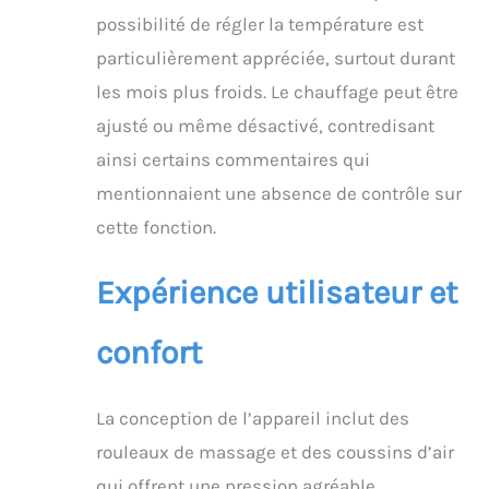
réglage. Vous pouvez
possibilité de régler la température est
ainsi choisir la zone à
particulièrement appréciée, surtout durant
chauffer sur votre pied
(le dessous, le cou-de-
les mois plus froids. Le chauffage peut être
pied ou le pied entier).
ajusté ou même désactivé, contredisant
Le masseur de pieds
shiatsu s’éteint
ainsi certains commentaires qui
automatiquement
mentionnaient une absence de contrôle sur
après 15/20/30
minutes, suivant
cette fonction.
comment vous l’avez
réglé. GRAND CHOIX DE
Expérience utilisateur et
CADEAU: Ce masseur de
pieds électrique avec
une chambre de
confort
massage de 19,5 cm de
large et la machine de
massage des pieds
La conception de l’appareil inclut des
conviennent aux
chaussures pour
rouleaux de massage et des coussins d’air
hommes de taille EU
qui offrent une pression agréable,