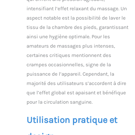
48,5, ce qui est un
cadeau parfait pour les
intensifiant l’effet relaxant du massage. Un
parents, les parents.
aspect notable est la possibilité de laver le
familles et amis comme
anniversaire, fête des
tissu de la chambre des pieds, garantissant
mères, Thanksgiving,
ainsi une hygiène optimale. Pour les
cadeau de Noël.
amateurs de massages plus intenses,
certaines critiques mentionnent des
crampes occasionnelles, signe de la
puissance de l’appareil. Cependant, la
majorité des utilisateurs s’accordent à dire
que l’effet global est apaisant et bénéfique
pour la circulation sanguine.
Utilisation pratique et