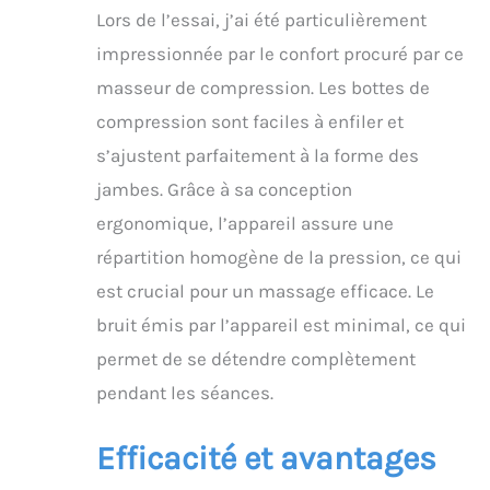
de soulager l'œdème et
Lors de l’essai, j’ai été particulièrement
l'organisation cellulaire
orange, il peut répondre
impressionnée par le confort procuré par ce
parfaitement à vos
masseur de compression. Les bottes de
besoins
compression sont faciles à enfiler et
s’ajustent parfaitement à la forme des
jambes. Grâce à sa conception
ergonomique, l’appareil assure une
répartition homogène de la pression, ce qui
est crucial pour un massage efficace. Le
bruit émis par l’appareil est minimal, ce qui
permet de se détendre complètement
pendant les séances.
Efficacité et avantages