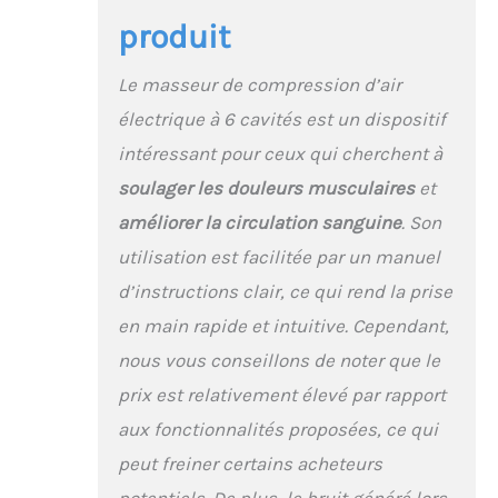
des jambes, la
produit
récupération sportive,
les douleurs des
jambes et la relaxation
Le masseur de compression d’air
quotidienne, il répond
électrique à 6 cavités est un dispositif
aux besoins de
récupération
intéressant pour ceux qui cherchent à
personnalisés Appareil
soulager les douleurs musculaires
et
de Pressothérapie à 6
Chambres : Les bottes
améliorer la circulation sanguine
. Son
de pressothérapie à 6
utilisation est facilitée par un manuel
chambres offrent une
distribution de
d’instructions clair, ce qui rend la prise
pression plus précise.
en main rapide et intuitive. Cependant,
Du pied au haut du
thigh, Le gonflage et
nous vous conseillons de noter que le
dégonflage séquentiels
prix est relativement élevé par rapport
reproduisent un
massage manuel
aux fonctionnalités proposées, ce qui
professionnel pour
peut freiner certains acheteurs
cibler chaque zone de la
jambe, idéales pour les
potentiels. De plus, le bruit généré lors