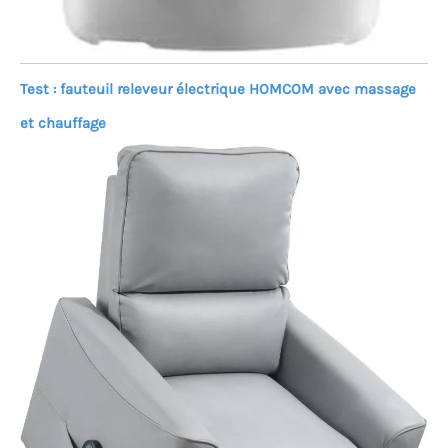
Test : fauteuil releveur électrique HOMCOM avec massage
et chauffage