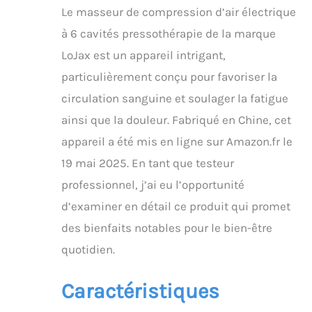
de massage par
Le masseur de compression d’air électrique
pressotherapie jambier
à domicile permet de
à 6 cavités pressothérapie de la marque
régler la pression (30-
LoJax est un appareil intrigant,
240 mmHg) et la durée
(0-30 minutes) selon
particulièrement conçu pour favoriser la
vos besoins.
circulation sanguine et soulager la fatigue
Spécifiquement conçu
pour soulager la fatigue
ainsi que la douleur. Fabriqué en Chine, cet
des jambes, la
appareil a été mis en ligne sur Amazon.fr le
récupération sportive,
19 mai 2025. En tant que testeur
les douleurs des
jambes et la relaxation
professionnel, j’ai eu l’opportunité
quotidienne, il répond
d’examiner en détail ce produit qui promet
aux besoins de
récupération
des bienfaits notables pour le bien-être
personnalisés Appareil
quotidien.
de Pressothérapie à 6
Chambres : Les bottes
de pressothérapie à 6
Caractéristiques
chambres offrent une
distribution de