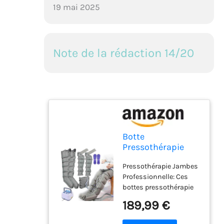
19 mai 2025
Note de la rédaction 14/20
Botte
Pressothérapie
Lymphatique
Pressothérapie Jambes
Pressotherapie
Professionnelle: Ces
Jambes et Ventre
bottes pressothérapie
et Bras 6
offrent un traitement
Chambres
189,99 €
efficace contre les
Machine de
douleurs abdominales
Massage Jambe