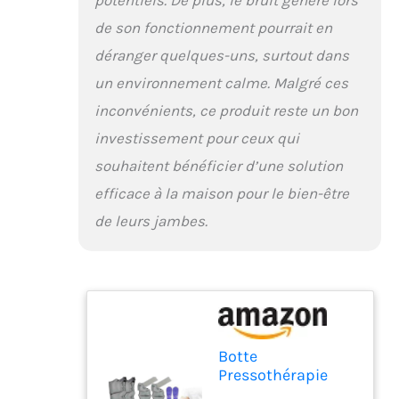
bottes pressothérapie
de son fonctionnement pourrait en
drainage lymphatique
et la pressothérapie
déranger quelques-uns, surtout dans
jambes. Technologie de
un environnement calme. Malgré ces
Pompe à Air Ultra-
inconvénients, ce produit reste un bon
silencieuse : L'appareil
de massage par
investissement pour ceux qui
pressothérapie
souhaitent bénéficier d’une solution
jambière à domicile
fonctionne avec un
efficace à la maison pour le bien-être
bruit extrêmement
de leurs jambes.
faible, vous permettant
de profiter d'une
expérience de massage
tranquille sans aucune
interruption pendant
que vous lisez,
travaillez ou vous
détendez chez vous
Botte
Population cible : Notre
Pressothérapie
appareil de massage
Lymphatique