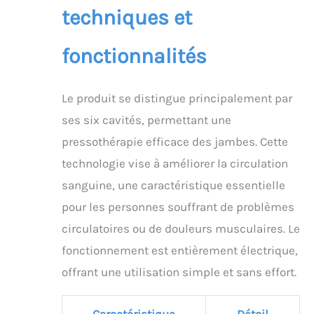
techniques et
pression plus précise.
Du pied au haut du
thigh, Le gonflage et
fonctionnalités
dégonflage séquentiels
reproduisent un
massage manuel
Le produit se distingue principalement par
professionnel pour
cibler chaque zone de la
ses six cavités, permettant une
jambe, idéales pour les
pressothérapie efficace des jambes. Cette
bottes pressothérapie
drainage lymphatique
technologie vise à améliorer la circulation
et la pressothérapie
sanguine, une caractéristique essentielle
jambes. Technologie de
Pompe à Air Ultra-
pour les personnes souffrant de problèmes
silencieuse : L'appareil
circulatoires ou de douleurs musculaires. Le
de massage par
pressothérapie
fonctionnement est entièrement électrique,
jambière à domicile
offrant une utilisation simple et sans effort.
fonctionne avec un
bruit extrêmement
faible, vous permettant