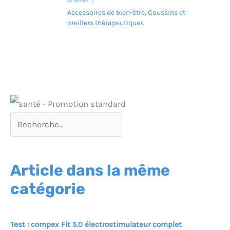
approprié pendant que
Accessoires de bien-être
,
Coussins et
vous travaillez. Il soulage
oreillers thérapeutiques
l'enflure des pieds, des
mollets ou des cuisses et
améliore la circulation
sanguine en position
assise pendant de
longues périodes.
Article dans la même
catégorie
Test : compex Fit 5.0 électrostimulateur complet