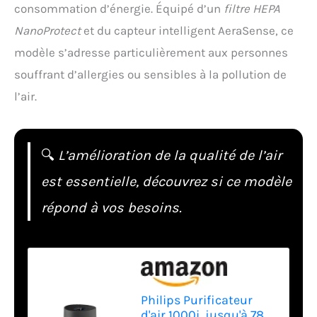
consommation d’énergie. Équipé d’un
filtre HEPA
NanoProtect
et du capteur intelligent AeraSense, ce
modèle s’adresse particulièrement aux personnes
souffrant d’allergies ou sensibles à la pollution de
l’air.
🔍
L’amélioration de la qualité de l’air
est essentielle, découvrez si ce modèle
répond à vos besoins.
Philips Purificateur
d'air 1000i, jusqu'à 78