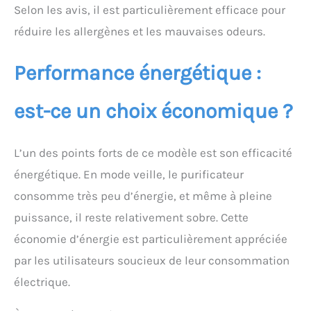
ans d'expertise dans le
Selon les avis, il est particulièrement efficace pour
domaine de la purification de
l'air. Nos purificateurs
réduire les allergènes et les mauvaises odeurs.
subissent 170 tests
rigoureux avant d'être
Performance énergétique :
commercialisés, ce qui
garantit une qualité
optimale. FILTRE DE LONGUE
est-ce un choix économique ?
DURÉE AVEC INDICATEUR DE
CHANGEMENT RAPIDE : dure
jusqu'à 1 an (5), permet des
L’un des points forts de ce modèle est son efficacité
économies à long terme.
énergétique. En mode veille, le purificateur
Utiliser les filtres de
remplacement Philips
consomme très peu d’énergie, et même à pleine
d'origine pour des
puissance, il reste relativement sobre. Cette
performances optimales.
Compatible avec FY1700
économie d’énergie est particulièrement appréciée
par les utilisateurs soucieux de leur consommation
électrique.