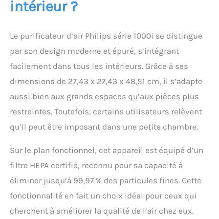
intérieur ?
fonctionne à seulement 15
dB (4). Économe en énergie, il
utilise jusqu'à 27W pour
purifier l'air, soit moins
Le purificateur d’air Philips série 1000i se distingue
qu'une ampoule classique.
par son design moderne et épuré, s’intégrant
CONNEXION AVEC L'APP AIR+ :
facilement dans tous les intérieurs. Grâce à ses
vous pouvez ainsi être averti
en cas de mauvaise qualité
dimensions de 27,43 x 27,43 x 48,51 cm, il s’adapte
de l'air et contrôler votre
aussi bien aux grands espaces qu’aux pièces plus
appareil à distance - à la
maison ou à l'extérieur.
restreintes. Toutefois, certains utilisateurs relèvent
SCANNER ET VISUALISER : le
qu’il peut être imposant dans une petite chambre.
capteur de particules
professionnel recherche les
polluants et choisit
Sur le plan fonctionnel, cet appareil est équipé d’un
intelligemment la vitesse. Il
filtre HEPA certifié, reconnu pour sa capacité à
affiche la qualité de l'air en
temps réel (sur l'écran du
éliminer jusqu’à 99,97 % des particules fines. Cette
produit et dans l'application
fonctionnalité en fait un choix idéal pour ceux qui
Air+). TEST DE QUALITÉ :
Philips possède plus de 80
cherchent à améliorer la qualité de l’air chez eux.