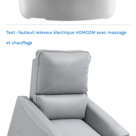
Test : fauteuil releveur électrique HOMCOM avec massage
et chauffage