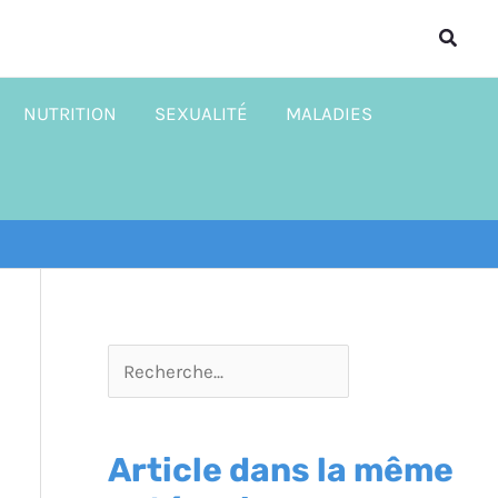
R
Reche
e
c
NUTRITION
SEXUALITÉ
MALADIES
h
e
r
c
h
e
r
Article dans la même