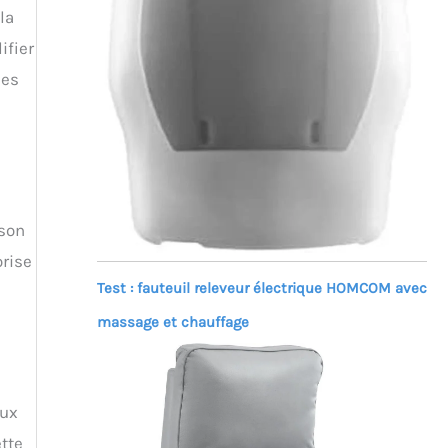
la
ifier
ces
 son
orise
Test : fauteuil releveur électrique HOMCOM avec
massage et chauffage
aux
tte