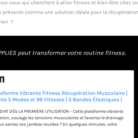
our ceux qui cherchent à allier fitness et bien-être chez soi
 se présente comme une solution idéale pour la récupératio
dien ?
IES peut transformer votre routine fitness.
teforme Vibrante Fitness Récupération Musculaire |
te 5 Modes et 99 Vitesses | 5 Bandes Élastiques |
Télécommande | Silencieuse et Stable | Perte de
IAT DÈS LA PREMIÈRE UTILISATION – Cette plateforme vibrante
lation, soulage les tensions musculaires et favorise le drainage
us sentez vos jambes lourdes ? En quelques minutes, votre
 et retrouve une sensation de légèreté. ENTRAÎNEMENT COMPLET
ICULAIRE – Grâce à ses 5 modes automatiques (massage,