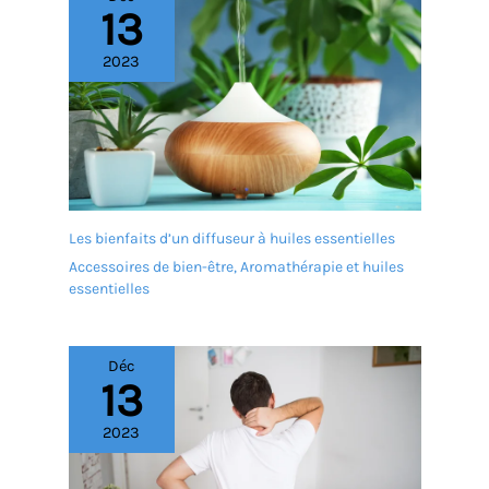
13
2023
Les bienfaits d’un diffuseur à huiles essentielles
Accessoires de bien-être
,
Aromathérapie et huiles
essentielles
Déc
13
2023