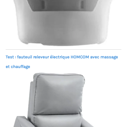
Test : fauteuil releveur électrique HOMCOM avec massage
et chauffage