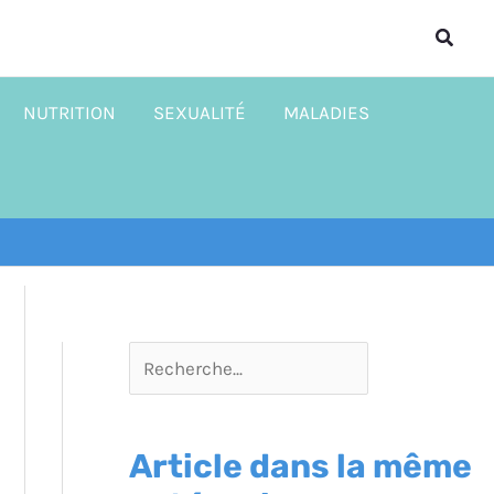
R
Reche
e
c
NUTRITION
SEXUALITÉ
MALADIES
h
e
r
c
h
e
r
Article dans la même