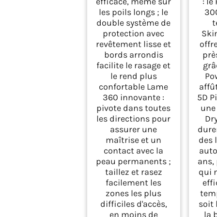
efficace, même sur
: le
ave
les poils longs ; le
300
Skin
double système de
t
No
rétr
protection avec
Ski
sans
revêtement lisse et
offr
de 
bords arrondis
prè
facilite le rasage et
grâ
le rend plus
Po
confortable Lame
affû
360 innovante :
5D Pi
pivote dans toutes
une
les directions pour
Dr
assurer une
durer
maîtrise et un
des 
contact avec la
auto
peau permanents ;
ans,
taillez et rasez
qui 
facilement les
eff
zones les plus
temp
difficiles d'accès,
soit
en moins de
la 