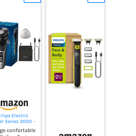
ilips Electric
r Series 3000 -
r électrique Wet
ge confortable
y pour hommes