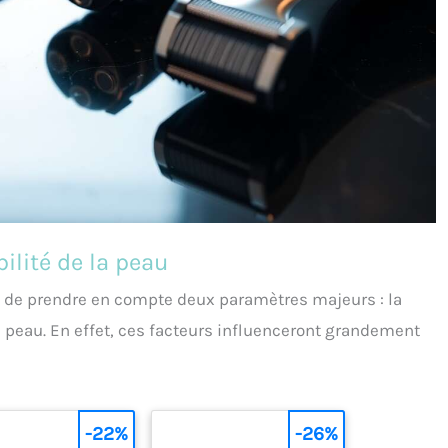
bilité de la peau
iel de prendre en compte deux paramètres majeurs : la
re peau. En effet, ces facteurs influenceront grandement
-22%
-26%