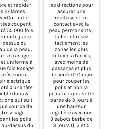
re et rapide :
les directions pour
es 27 lames
assurer une
werCut auto-
maîtrise et un
ûtées coupent
contact avec la
u'à 55 000 fois
peau permanents ;
 minute juste
taillez et rasez
u-dessus du
facilement les
au de la peau,
zones les plus
ur un rasage
difficiles d'accès,
e et uniforme à
avec moins de
ue fois Rasage
passages et plus
 près : notre
de confort¹ Conçu
oir électrique
pour couper les
doté d'une tête
poils et non la
exible dans 5
peau : coupez votre
ctions qui suit
barbe de 3 jours à
que courbe de
une hauteur
otre visage,
régulière avec nos
pant les poils
3 sabots barbe de
e au-dessus du
3 jours (1, 3 et 5