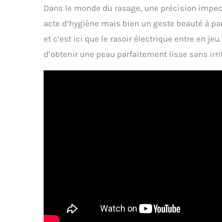
Dans le monde du rasage, une précision impec
acte d’hygiène mais bien un geste beauté à part 
et c’est ici que le rasoir électrique entre en jeu
d’obtenir une peau parfaitement lisse sans irri