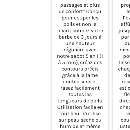
passages et plus
prop
de confort* Conçu
l
pour couper les
Po
poils et non la
aff
peau : coupez votre
jusq
barbe de 3 jours à
par
une hauteur
a
régulière avec
nive
notre sabot 5 en 1 (1
po
à 5 mm), créez des
liss
contours précis
chaq
grâce à la lame
de
double sens et
ras
rasez facilement
est 
toutes les
fl
longueurs de poils
dire
Utilisation facile en
cha
tout lieu : s'utilise
v
sur peau sèche ou
cou
humide et même
just