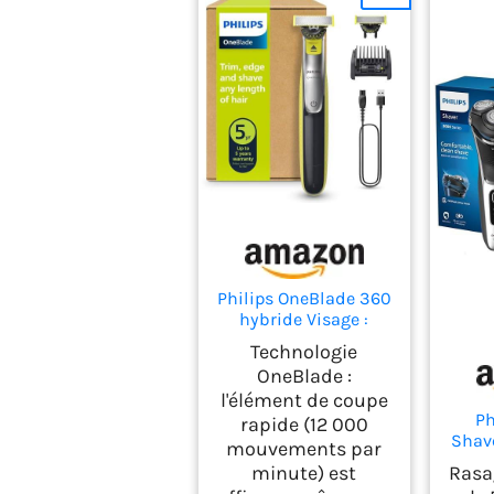
Philips OneBlade 360
hybride Visage :
rasoir/tondeuse à
Technologie
barbe électrique,
OneBlade :
avec innovation
l'élément de coupe
lames 360, 2 lames
Ph
rapide (12 000
360 pour le visage, 1
Shave
sabot réglable 5 en 1
mouvements par
rasoi
(modèle QP2734/30)
minute) est
Rasa
& Dr