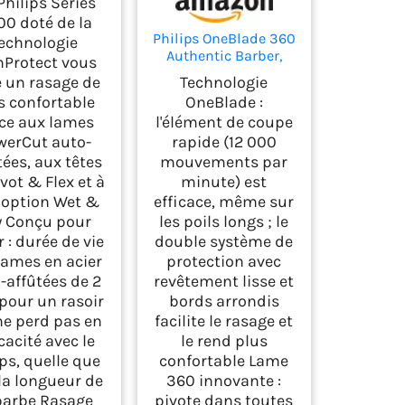
 Philips Series
c technologie
0 doté de la
Protect, couleur
Philips OneBlade 360
echnologie
ir, tondeuse
Authentic Barber,
actable, rasoir
nProtect vous
Electric Facial &
 fil avec housse
e un rasage de
Technologie
Body Shaver &
voyage (modèle
s confortable
OneBlade :
Trimmer, 3x 360
S3241/12)
ce aux lames
l'élément de coupe
Blades, 3x Fledgling
werCut auto-
rapide (12 000
Beard Comb (1.3.5"),
1x Body Kit,
tées, aux têtes
mouvements par
QP2824/31
vot & Flex et à
minute) est
 option Wet &
efficace, même sur
y Conçu pour
les poils longs ; le
 : durée de vie
double système de
lames en acier
protection avec
-affûtées de 2
revêtement lisse et
 pour un rasoir
bords arrondis
ne perd pas en
facilite le rasage et
icacité avec le
le rend plus
s, quelle que
confortable Lame
 la longueur de
360 innovante :
barbe Rasage
pivote dans toutes