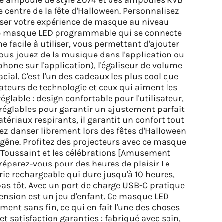
 centre de la fête d'Halloween. Personnalisez
asser votre expérience de masque au niveau
c ce masque LED programmable qui se connecte
e facile à utiliser, vous permettant d'ajouter
 vous jouez de la musique dans l'application ou
one sur l'application), l'égaliseur de volume
cial. C'est l'un des cadeaux les plus cool que
mateurs de technologie et ceux qui aiment les
glable : design confortable pour l'utilisateur,
 réglables pour garantir un ajustement parfait
ériaux respirants, il garantit un confort tout
vez danser librement lors des fêtes d'Halloween
gêne. Profitez des projecteurs avec ce masque
a Toussaint et les célébrations [Amusement
réparez-vous pour des heures de plaisir Le
ie rechargeable qui dure jusqu'à 10 heures,
 pas tôt. Avec un port de charge USB-C pratique
tension est un jeu d'enfant. Ce masque LED
ment sans fin, ce qui en fait l'une des choses
t satisfaction garanties : fabriqué avec soin,