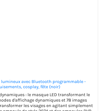
e lumineux avec Bluetooth programmable -
isements, cosplay, fête (noir)
 dynamiques : le masque LED transformant le
modes d'affichage dynamiques et 78 images
transformer les visages en agitant simplement
e ampoule de style 2074 et des ampoules RVB