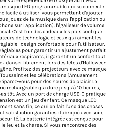
asser votre expérience de masque au niveau
c ce masque LED programmable qui se connecte
e facile à utiliser, vous permettant d'ajouter
 vous jouez de la musique dans l'application ou
one sur l'application), l'égaliseur de volume
cial. C'est l'un des cadeaux les plus cool que
mateurs de technologie et ceux qui aiment les
glable : design confortable pour l'utilisateur,
 réglables pour garantir un ajustement parfait
ériaux respirants, il garantit un confort tout
vez danser librement lors des fêtes d'Halloween
gêne. Profitez des projecteurs avec ce masque
a Toussaint et les célébrations [Amusement
réparez-vous pour des heures de plaisir Le
ie rechargeable qui dure jusqu'à 10 heures,
 pas tôt. Avec un port de charge USB-C pratique
tension est un jeu d'enfant. Ce masque LED
ment sans fin, ce qui en fait l'une des choses
t satisfaction garanties : fabriqué avec soin,
sécurité. La batterie intégrée est conçue pour
le jeu et la charge. Si vous rencontrez des