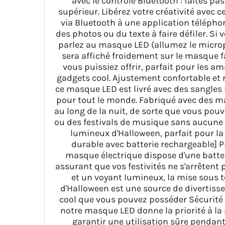
avec le contrôle Bluetooth : faites p
supérieur. Libérez votre créativité ave
via Bluetooth à une application téléphon
des photos ou du texte à faire défiler. Si
parlez au masque LED (allumez le microph
sera affiché froidement sur le masque fa
vous puissiez offrir, parfait pour les a
gadgets cool. Ajustement confortable et ré
ce masque LED est livré avec des sangles
pour tout le monde. Fabriqué avec des mat
au long de la nuit, de sorte que vous pou
ou des festivals de musique sans aucune 
lumineux d'Halloween, parfait pour l
durable avec batterie rechargeable] P
masque électrique dispose d'une batter
assurant que vos festivités ne s'arrêtent
et un voyant lumineux, la mise sous 
d'Halloween est une source de divertisse
cool que vous pouvez posséder Sécurité e
notre masque LED donne la priorité à la 
garantir une utilisation sûre pendant 