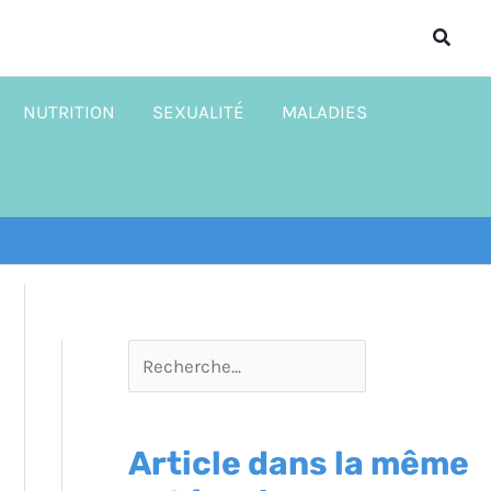
R
Reche
e
c
NUTRITION
SEXUALITÉ
MALADIES
h
e
r
c
h
e
r
Article dans la même