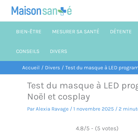
Aller
au
contenu
BIEN-ÊTRE
MESURER SA SANTÉ
DÉTENTE
CONSEILS
DIVERS
Accueil
Divers
Test du masque à LED program
Test du masque à LED pro
Noël et cosplay
Par
Alexia Ravage
/
1 novembre 2025
/
2 minut
4.8/5 - (5 votes)