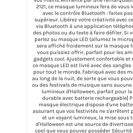
2121, ce masque lumineux fera de vous le
avec le contrôle Bluetooth : faites p
supérieur. Libérez votre créativité ave
via Bluetooth à une application téléphon
des photos ou du texte à faire défiler. Si
parlez au masque LED (allumez le microph
sera affiché froidement sur le masque fa
vous puissiez offrir, parfait pour les a
gadgets cool. Ajustement confortable et ré
ce masque LED est livré avec des sangles
pour tout le monde. Fabriqué avec des mat
au long de la nuit, de sorte que vous pou
ou des festivals de musique sans aucune 
lumineux d'Halloween, parfait pour l
durable avec batterie rechargeable] P
masque électrique dispose d'une batter
assurant que vos festivités ne s'arrêtent
et un voyant lumineux, la mise sous 
d'Halloween est une source de divertisse
cool que vous pouvez posséder Sécurité e