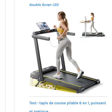
double écran LED
Test : tapis de course pliable 6 en 1, puissant
et pratique