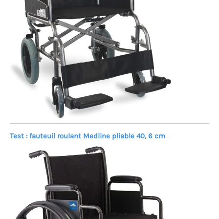
Test : fauteuil roulant Medline pliable 40, 6 cm