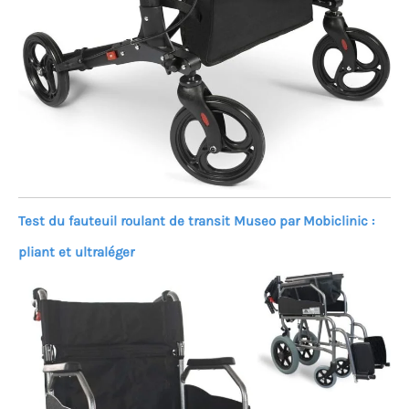
Test du fauteuil roulant de transit Museo par Mobiclinic :
pliant et ultraléger