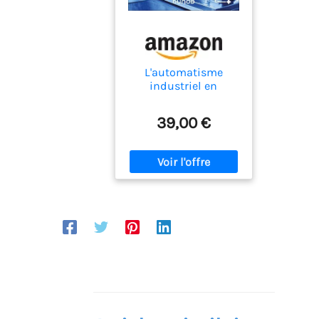
L'automatisme
industriel en
pratique: Concepts
de base, exercices
39,00 €
corrigés et mini-
projets